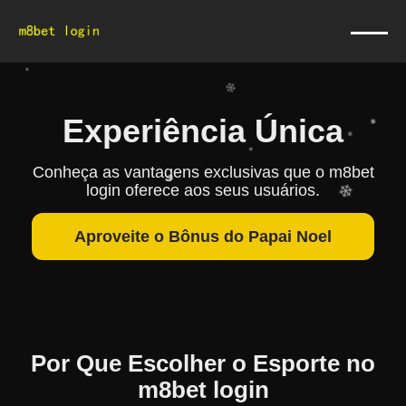
❄
❄
❄
❄
❄
❄
Experiência Única
❄
❄
Conheça as vantagens exclusivas que o m8bet
❄
login oferece aos seus usuários.
❄
❄
Aproveite o Bônus do Papai Noel
Por Que Escolher o Esporte no
m8bet login