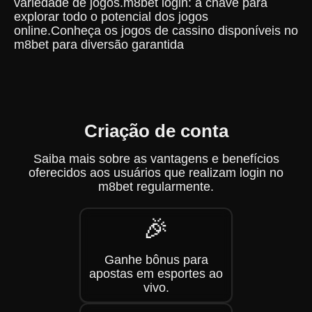
variedade de jogos.m8bet login: a chave para
explorar todo o potencial dos jogos
online.Conheça os jogos de cassino disponíveis no
m8bet para diversão garantida
Criação de conta
Saiba mais sobre as vantagens e benefícios
oferecidos aos usuários que realizam login no
m8bet regularmente.
🎉
Ganhe bônus para
apostas em esportes ao
vivo.