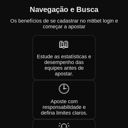
Navegação e Busca
Os benefícios de se cadastrar no m8bet login e
começar a apostar
📖
Estude as estatísticas e
desempenho das
equipes antes de
apostar.
🕒
Aposte com
responsabilidade e
defina limites claros.